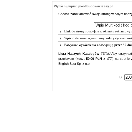
Wyróżnij wpis: jakodbudowacrzesy.pl
Chcesz zareklamować swoją stronę w całym naszym
Link do strony rotacyjnie w okienku reklamowy
Wpis dodatkowo wyróżniony kolorystyczną ram
Powyższe wyróżnienia obowiązują przez 30 dni
Lista Naszych Katalogów
TUTAJ
.Aby otrzyma
przelewem (koszt
50.00 PLN
z VAT) na stronie
English Best Sp. z o.o.
ID: