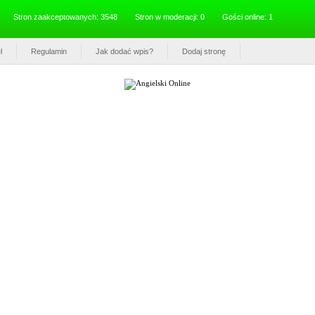
Stron zaakceptowanych: 3548
Stron w moderacji: 0
Gości online: 1
l
Regulamin
Jak dodać wpis?
Dodaj stronę