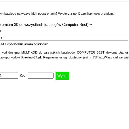
 katalogu na wszystkich podstronach? Wybierz z poniższej listy wpis premium:
m
ką
 od aktywowania strony w serwisie
ć kod dostępu MULTIKOD do wszystkich katalogów COMPUTER BEST dokonaj płatnoś
 zakupu kodów
Przelewy24.pl
. Regulamin usługi dostępny jest »
TUTAJ
..Właściciel serwis
Kod: