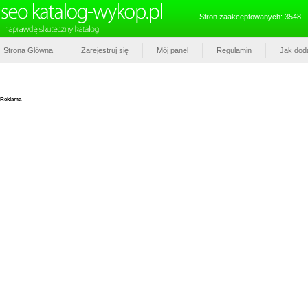
Stron zaakceptowanych: 3548
Strona Główna
Zarejestruj się
Mój panel
Regulamin
Jak dod
Reklama