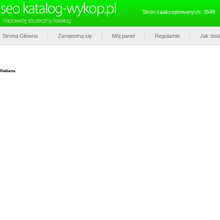
Stron zaakceptowanych: 3548
Strona Główna
Zarejestruj się
Mój panel
Regulamin
Jak dod
Reklama