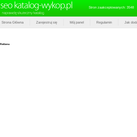
Stron zaakceptowanych: 3548
Strona Główna
Zarejestruj się
Mój panel
Regulamin
Jak dod
Reklama