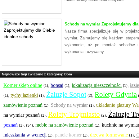
Schody na wymiar Zaprojektujemy dla 
Nasza firma specjalizuje się w projek
wymiar. Zajmujemy się każdym etapem 
wykonanie, aż po montaż schodów u
wykonania i używamy
Najnowsze tagi związane z kategorią: Dom
Korner sklep online
bonsai
lokalizacja nieszczelności
łazi
,
,
,
(1)
(1)
(1)
Żaluzje Sopot
Rolety Gdynia
tychy łazienki
,
,
,
(1)
(1)
(2)
zamówienie poznań
Schody na wymiar
układanie glazury W
,
,
(1)
(1)
Rolety Trójmiasto
Żaluzje Tr
na wymiar poznań
,
,
(1)
(2)
poznań
meble na zamówienie poznań
kuchnie na wymia
,
,
,
(1)
(34)
(1)
mieszkania w wenecji
panele korner
drzewa formowane
,
,
,
(1)
(1)
(1)