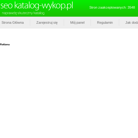
Stron zaakceptowanych: 3548
Strona Główna
Zarejestruj się
Mój panel
Regulamin
Jak dod
Reklama