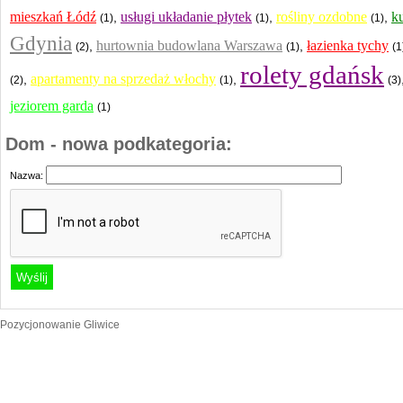
mieszkań Łódź
usługi układanie płytek
rośliny ozdobne
k
,
,
,
(1)
(1)
(1)
Gdynia
hurtownia budowlana Warszawa
łazienka tychy
,
,
(2)
(1)
(1
rolety gdańsk
apartamenty na sprzedaż włochy
,
,
(2)
(1)
(3)
jeziorem garda
(1)
Dom - nowa podkategoria:
Nazwa:
Pozycjonowanie Gliwice