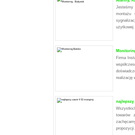
Alarmy, Ka
Jesteśmy 
montażu 
sygnaliza
użytkowej
Monitorin
Firma Inst
współczes
doświadcz
realizację
najlepszy
Wszystkic
towarów 
zachęcamy
propozycji