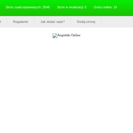
Stron zaakceptowanych: 3548
Stron w moderacji: 0
Gości online: 10
l
Regulamin
Jak dodać wpis?
Dodaj stronę