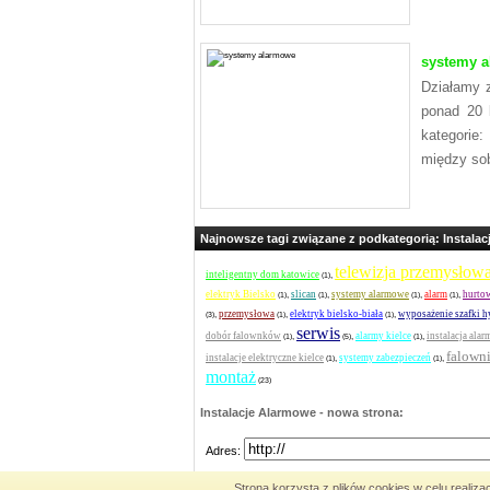
systemy a
Działamy 
ponad 20 
kategorie
między so
Najnowsze tagi związane z podkategorią: Instala
telewizja przemysłow
inteligentny dom katowice
,
(1)
elektryk Bielsko
slican
systemy alarmowe
alarm
hurtow
,
,
,
,
(1)
(1)
(1)
(1)
przemysłowa
elektryk bielsko-biała
wyposażenie szafki h
,
,
,
(3)
(1)
(1)
serwis
dobór falownków
alarmy kielce
instalacja ala
,
,
,
(1)
(5)
(1)
falown
instalacje elektryczne kielce
systemy zabezpieczeń
,
,
(1)
(1)
montaż
(23)
Instalacje Alarmowe - nowa strona:
Adres:
Strona korzysta z plików cookies w celu realizac