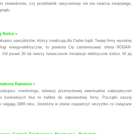
st stwierdzenie, czy przekładnik nasyceniowy nie ma zwarcia zwojowego,
 prądu
g Kielce »
ukujesz specjalistów, którzy zrealizują dla Ciebie bądź Twojej firmy wysokiej
sługi energo-elektryczne, to powinna Cię zainteresować oferta RODAR-
Od ponad 20 lat tworzy nowoczesne instalacje elektryczne kielce. W jej
wnętrzne Katowice »
rzebujesz monitoringu, telewizji przemysłowej ewentualnie zabezpieczeń
o konkretnych biur to trafiłeś do odpowiedniej firmy. Początki naszej
ci sięgają 1989 roku. Jesteśmy w stanie zaopatrzyć wszystko co związane