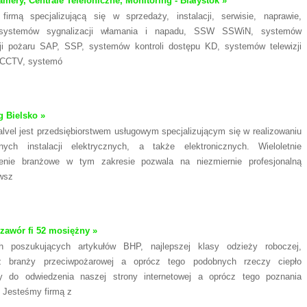
mery, Centrale Telefoniczne, Monitoring - Białystok »
firmą specjalizującą się w sprzedaży, instalacji, serwisie, naprawie,
systemów sygnalizacji włamania i napadu, SSW SSWiN, systemów
cji pożaru SAP, SSP, systemów kontroli dostępu KD, systemów telewizji
 CCTV, systemó
g Bielsko »
alvel jest przedsiębiorstwem usługowym specjalizującym się w realizowaniu
nych instalacji elektrycznych, a także elektronicznych. Wieloletnie
enie branżowe w tym zakresie pozwala na niezmiernie profesjonalną
 wsz
 zawór fi 52 mosiężny »
h poszukujących artykułów BHP, najlepszej klasy odzieży roboczej,
z branży przeciwpożarowej a oprócz tego podobnych rzeczy ciepło
 do odwiedzenia naszej strony internetowej a oprócz tego poznania
. Jesteśmy firmą z