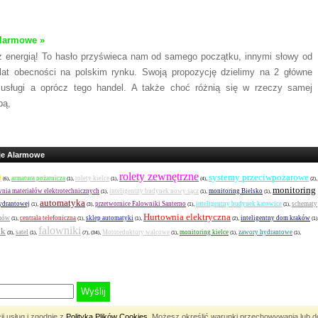
larmowe »
z energią! To hasło przyświeca nam od samego początku, innymi słowy od
lat obecności na polskim rynku. Swoją propozycję dzielimy na 2 główne
: usługi a oprócz tego handel. A także choć różnią się w rzeczy samej
bą,
cje Alarmowe
a
rolety zewnętrzne
systemy przeciwpożarowe
armatura pożarnicza
rolety kielce
,
,
,
,
,
(6)
(1)
(1)
(4)
(2)
monitoring
nia materiałów elektrotechnicznych
inteligentny budynek nowy sącz
monitoring Bielsko
,
,
,
(1)
(1)
(1)
automatyka
ydrantowej
przetwornice Falowniki Santerno
inteligentny budynek katowice
schematy
,
,
,
,
(1)
(3)
(1)
(1)
Hurtownia elektryczna
rmów
centrala telefoniczna
sklep automatyki
inteligentny dom kraków
,
,
,
,
(1)
(1)
(1)
(2)
(1)
falowniki
ik
satel
Motoreduktory walcowe
monitoring kielce
zawory hydrantowe
,
,
,
,
,
,
,
(3)
(1)
(7)
(34)
(1)
(1)
(1)
ji usług i zgodnie z
Polityką Plików Cookies
. Możesz określić warunki przechowywania lub do