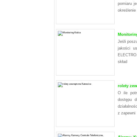
pomiaru je
określenie
Monitorin
Jeśli posz
jakości u
ELECTRO. 
skład
rolety ze
O ile pot
dostępu d
działalnoś
z zapewni