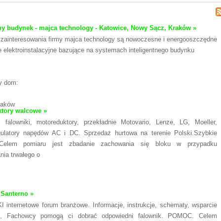
tny budynek - majca technology - Katowice, Nowy Sącz, Kraków »
zainteresowania firmy majca technology są nowoczesne i energooszczędne
e elektroinstalacyjne bazujące na systemach inteligentnego budynku
ny dom:
raków
tory walcowe »
: falowniki, motoreduktory, przekładnie Motovario, Lenze, LG, Moeller,
gulatory napędów AC i DC. Sprzedaż hurtowa na terenie Polski.Szybkie
Celem pomiaru jest zbadanie zachowania się bloku w przypadku
ia trwałego o
 Santerno »
internetowe forum branżowe. Informacje, instrukcje, schematy, wsparcie
ne, Fachowcy pomogą ci dobrać odpowiedni falownik. POMOC. Celem