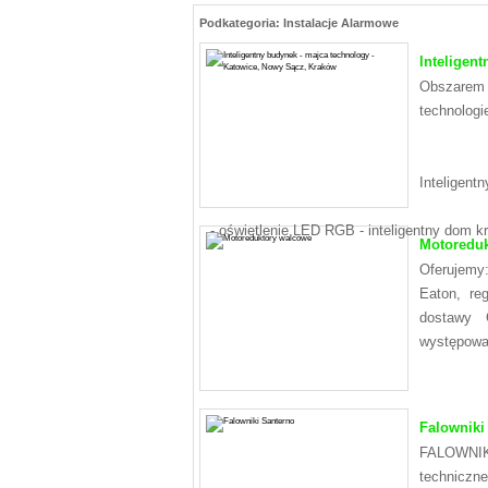
Podkategoria: Instalacje Alarmowe
Inteligen
Obszarem 
technologi
Inteligent
- oświetlenie LED RGB - inteligentny dom k
Motoreduk
Oferujemy
Eaton, re
dostawy 
występowan
Falowniki
FALOWNIKI 
technicz