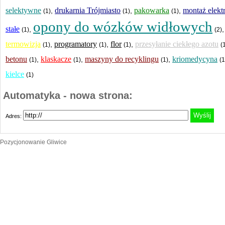
selektywne
drukarnia Trójmiasto
pakowarka
montaż elekt
,
,
,
(1)
(1)
(1)
opony do wózków widłowych
stałe
,
(1)
(2)
termowizja
programatory
flor
przesyłanie ciekłego azotu
,
,
,
(1)
(1)
(1)
(
betonu
klaskacze
maszyny do recyklingu
kriomedycyna
,
,
,
(1)
(1)
(1)
(1
kielce
(1)
Automatyka - nowa strona:
Adres:
Pozycjonowanie Gliwice