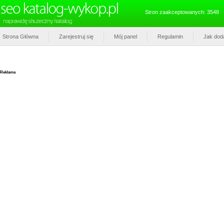
Stron zaakceptowanych: 3548
Strona Główna
Zarejestruj się
Mój panel
Regulamin
Jak dod
Reklama