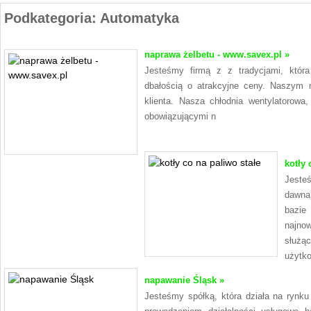
Podkategoria: Automatyka
naprawa żelbetu - www.savex.pl »
Jesteśmy firmą z z tradycjami, któr
dbałością o atrakcyjne ceny. Naszym m
klienta. Nasza chłodnia wentylatorowa
obowiązującymi n
kotły 
Jeste
dawna
bazie
najno
służ
użytko
napawanie Śląsk »
Jesteśmy spółką, która działa na rynku 