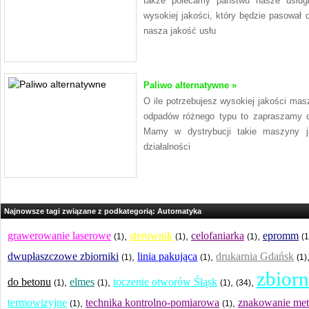
także polecamy państwu nasze usługi
wysokiej jakości, który będzie pasował
nasza jakość usłu
Paliwo alternatywne »
O ile potrzebujesz wysokiej jakości mas
odpadów różnego typu to zapraszamy do
Mamy w dystrybucji takie maszyny ja
działalności
Najnowsze tagi związane z podkategorią: Automatyka
grawerowanie laserowe
sterownik
celofaniarka
epromm
,
,
,
(1)
(1)
(1)
(1
dwupłaszczowe zbiorniki
linia pakująca
drukarnia Gdańsk
,
,
(1)
(1)
(1)
zbiorn
do betonu
elmes
toczenie otworów Śląsk
,
,
,
,
(1)
(1)
(1)
(34)
termowizyjne
technika kontrolno-pomiarowa
znakowanie met
,
,
(1)
(1)