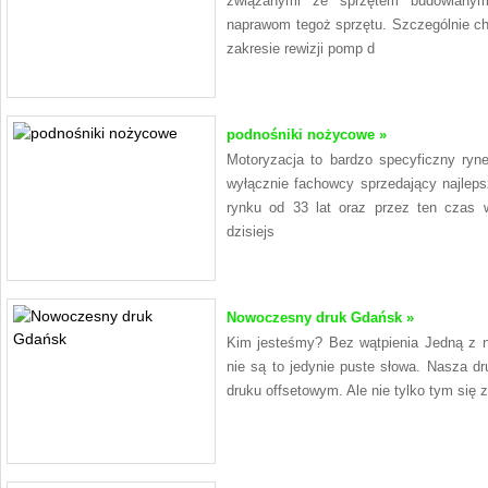
związanymi ze sprzętem budowlany
naprawom tegoż sprzętu. Szczególnie c
zakresie rewizji pomp d
podnośniki nożycowe »
Motoryzacja to bardzo specyficzny ryn
wyłącznie fachowcy sprzedający najlepsz
rynku od 33 lat oraz przez ten czas 
dzisiejs
Nowoczesny druk Gdańsk »
Kim jesteśmy? Bez wątpienia Jedną z na
nie są to jedynie puste słowa. Nasza dru
druku offsetowym. Ale nie tylko tym się 