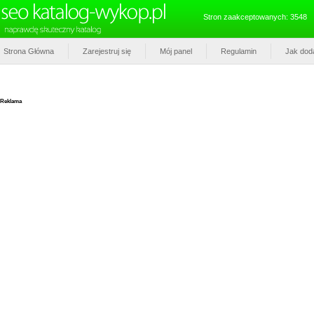
Stron zaakceptowanych: 3548
Strona Główna
Zarejestruj się
Mój panel
Regulamin
Jak dod
Reklama