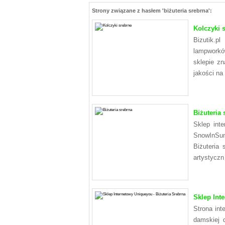
Strony związane z hasłem 'biżuteria srebrna':
Kolczyki 
Bizutik.p
lampworkó
sklepie zn
jakości na
Biżuteria 
Sklep inte
SnowInSumm
Biżuteria 
artystyczn
Sklep Int
Strona int
damskiej d