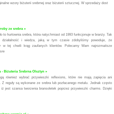
nalne wzory biżuterii srebrnej oraz biżuterii sztucznej. W sprzedaży dost
oby ze srebra »
o to hurtownia srebra, która natychmiast od 1993 funkcjonuje w branży. Tak
ia działalność i wiedza, jaką w tym czasie zdobyliśmy powoduje, że
y w tej chwili krąg zaufanych klientów. Polecamy Wam najrozmaitsze
sre
 - Biżuteria Srebrna Olsztyn »
gą również wybrać przywieszki reflexions, które nie mają zapięcia ani
a. Z reguły są wykonane ze srebra lub pozłacanego metalu. Jednak często
 iż jest szansa tworzenia bransoletek poprzez przywieszki charms. Dzięki