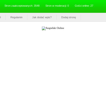
Stron zaakceptowanych: 3548
Stron w moderacji: 0
Gości online: 27
l
Regulamin
Jak dodać wpis?
Dodaj stronę