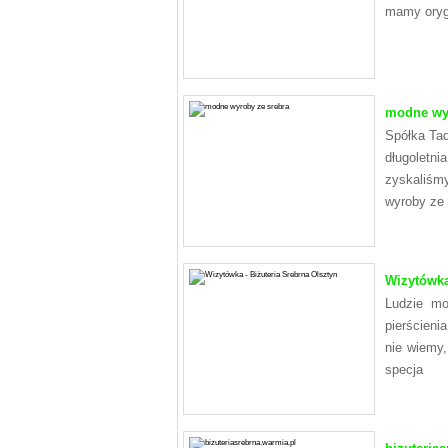
mamy orygi
modne wyr
Spółka Tad
długoletn
zyskaliśm
wyroby ze 
Wizytówka
Ludzie mo
pierścieni
nie wiemy,
specja