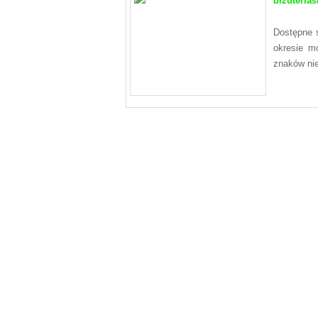
bizuteria
Dostępne s
okresie mo
znaków nie