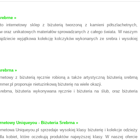
srebrne »
l to internetowy sklep z biżuterią tworzoną z kamieni półszlachetnych,
w oraz unikatowych materiałów sprowadzanych z całego świata. W naszym
ajdziecie wyjątkowa kolekcję kolczyków wykonanych ze srebra i wysokiej
srebrna »
rnetowy z biżuterią ręcznie robioną a także artystyczną biżuterią srebrną
er.pl proponuje nietuzinkową biżuterię na wiele okazji.
srebrna, biżuteria wykonywana ręcznie i biżuteria na ślub, oraz biżuteria
ernetowy Uniqueyou - Biżuteria Srebrna »
ernetowa Uniqueyou.pl sprzedaje wysokiej klasy biżuterię i kolekcje odzieży
la kobiet, które oczekują produktów najwyższej klasy. W naszej ofercie