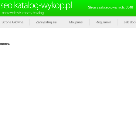
Stron zaakceptowanych: 3548
Strona Główna
Zarejestruj się
Mój panel
Regulamin
Jak dod
Reklama