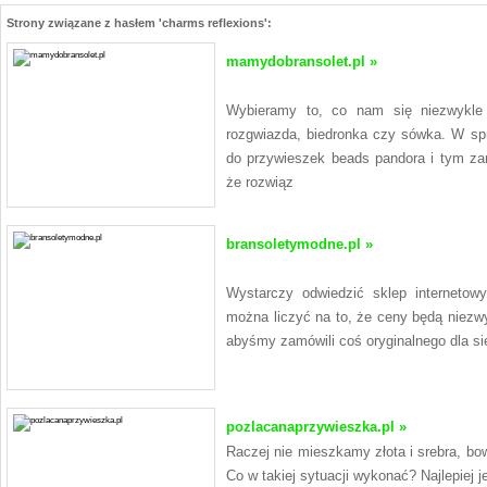
Strony związane z hasłem 'charms reflexions':
mamydobransolet.pl »
Wybieramy to, co nam się niezwykle
rozgwiazda, biedronka czy sówka. W sp
do przywieszek beads pandora i tym zar
że rozwiąz
bransoletymodne.pl »
Wystarczy odwiedzić sklep internetow
można liczyć na to, że ceny będą niezwy
abyśmy zamówili coś oryginalnego dla sieb
pozlacanaprzywieszka.pl »
Raczej nie mieszkamy złota i srebra, bow
Co w takiej sytuacji wykonać? Najlepiej j