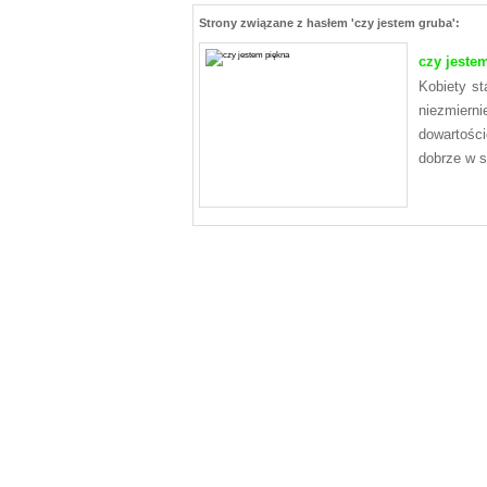
Strony związane z hasłem 'czy jestem gruba':
czy jeste
Kobiety st
niezmier
dowartośc
dobrze w 