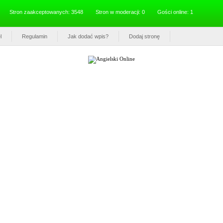
Stron zaakceptowanych: 3548
Stron w moderacji: 0
Gości online: 1
l
Regulamin
Jak dodać wpis?
Dodaj stronę