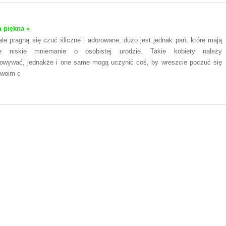
m piękna »
ale pragną się czuć śliczne i adorowane, dużo jest jednak pań, które mają
nie niskie mniemanie o osobistej urodzie. Takie kobiety należy
iowywać, jednakże i one same mogą uczynić coś, by wreszcie poczuć się
swoim c