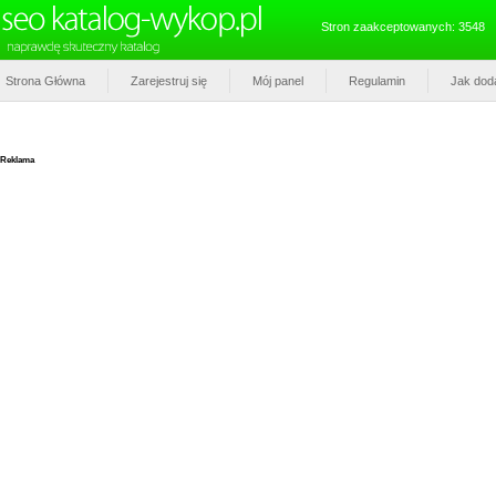
Stron zaakceptowanych: 3548
Strona Główna
Zarejestruj się
Mój panel
Regulamin
Jak dod
Reklama