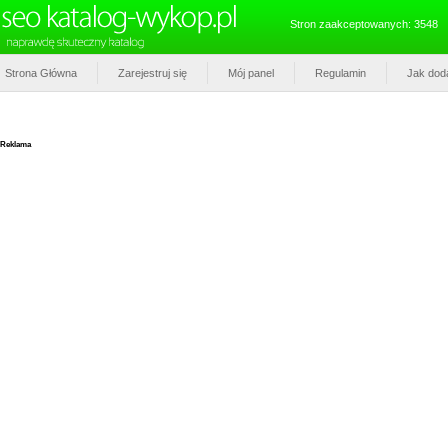
Stron zaakceptowanych: 3548
Strona Główna
Zarejestruj się
Mój panel
Regulamin
Jak dod
Reklama