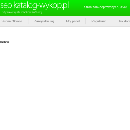
Stron zaakceptowanych: 3548
Strona Główna
Zarejestruj się
Mój panel
Regulamin
Jak dod
Reklama