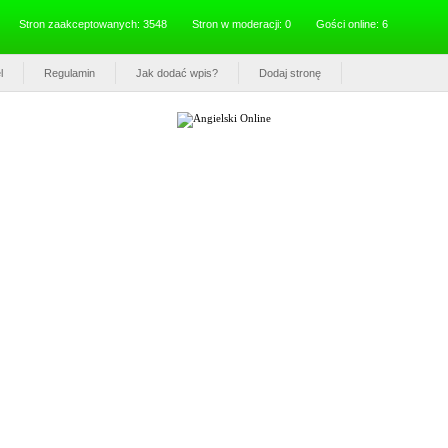
Stron zaakceptowanych: 3548
Stron w moderacji: 0
Gości online: 6
l
Regulamin
Jak dodać wpis?
Dodaj stronę