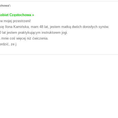
ochowa':
kobiet Częstochowa »
w mojej przestrzeni!
ię Ilona Kamińska, mam 48 lat, jestem matką dwóch dorosłych synów.
 lat jestem praktykującym instruktorem jogi.
a mnie coś więcej niż ćwiczenia.
rdzić, ze j