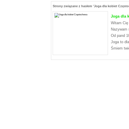
Strony związane z hasłem 'Joga dla kobiet Częst
Joga dla 
Witam Cię 
Nazywam s
Od pand 10
Joga to dl
Śmiem twie