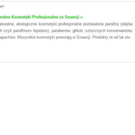
e':
ralne Kosmetyki Profesjonalne ze Szwecji »
turalne, ekologiczne kosmetyki profesjonalne pozbawione parafiny (olejów
h czyli paraffinum liquidum), parabenów, glikoli, sztucznych konserwantów,
zapachów. Wszystkie kosmetyki powstają w Szwecji. Produkty te od lat sto