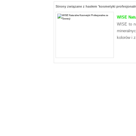
Strony związane z hasłem 'kosmetyki profesjonaln
WISE Natu
WISE to na
mineralnyc
kolorów i 