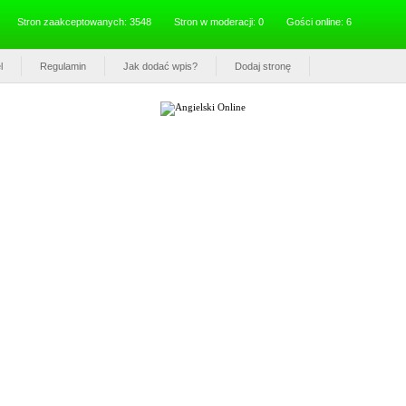
Stron zaakceptowanych: 3548
Stron w moderacji: 0
Gości online: 6
l
Regulamin
Jak dodać wpis?
Dodaj stronę