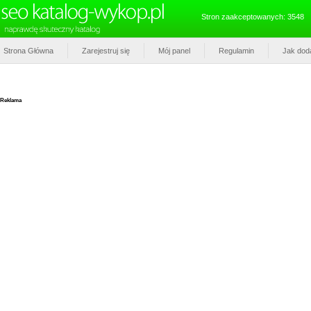
Stron zaakceptowanych: 3548
Strona Główna
Zarejestruj się
Mój panel
Regulamin
Jak dod
Reklama