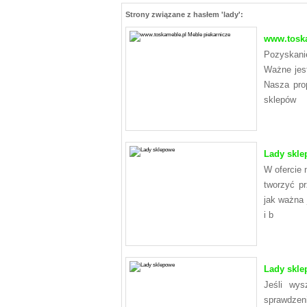
Strony związane z hasłem 'lady':
www.toska
Pozyskani
Ważne jest
Nasza prop
sklepów
Lady skle
W ofercie 
tworzyć p
jak ważna 
i b
Lady skle
Jeśli wys
sprawdzeni