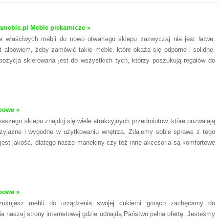
meble.pl Meble piekarnicze »
e właściwych mebli do nowo otwartego sklepu zazwyczaj nie jest łatwe.
 albowiem, żeby zamówić takie meble, które okażą się odporne i solidne.
ozycja skierowana jest do wszystkich tych, którzy poszukują regałów do
powe »
naszego sklepu znajduj się wiele atrakcyjnych przedmiotów, które pozwalają
rzyjazne i wygodne w użytkowaniu wnętrza. Zdajemy sobie sprawę z tego
jest jakość, dlatego nasze manekiny czy też inne akcesoria są komfortowe
powe »
zukujesz mebli do urządzenia swojej cukierni gorąco zachęcamy do
a naszej strony internetowej gdzie odnajdą Państwo pełna ofertę. Jesteśmy