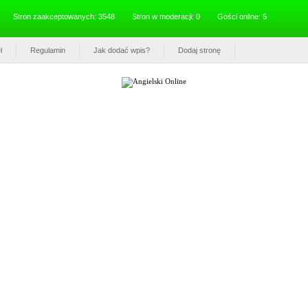
Stron zaakceptowanych: 3548
Stron w moderacji: 0
Gości online: 5
l
Regulamin
Jak dodać wpis?
Dodaj stronę