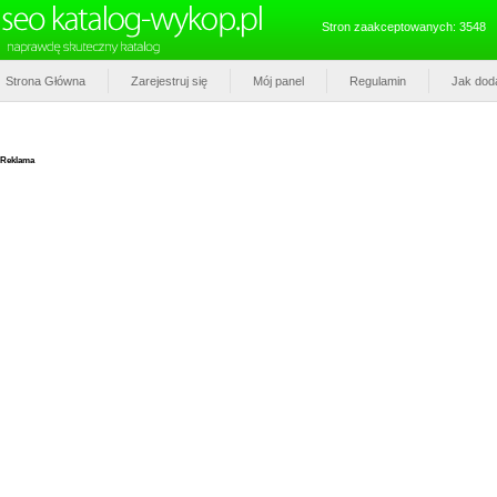
Stron zaakceptowanych: 3548
Strona Główna
Zarejestruj się
Mój panel
Regulamin
Jak dod
Reklama