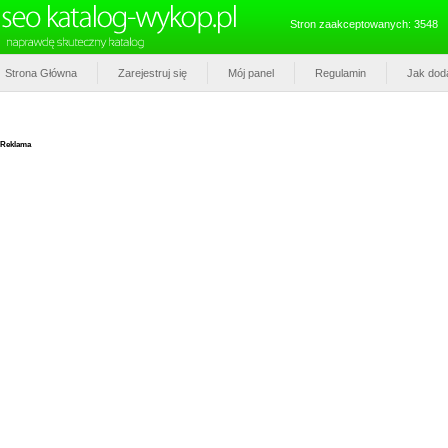
Stron zaakceptowanych: 3548
Strona Główna
Zarejestruj się
Mój panel
Regulamin
Jak dod
Reklama