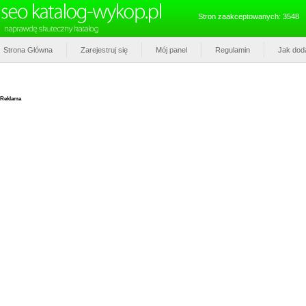
Stron zaakceptowanych: 3548
Strona Główna
Zarejestruj się
Mój panel
Regulamin
Jak dod
Reklama