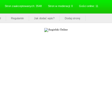
Stron zaakceptowanych: 3548
Stron w moderacji: 0
Gości online: 11
l
Regulamin
Jak dodać wpis?
Dodaj stronę