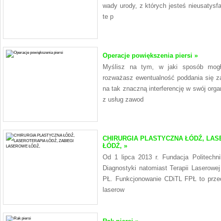
wady urody, z których jesteś nieusatysf
te p
Operacje powiększenia piersi »
Myślisz na tym, w jaki sposób mogł
rozważasz ewentualność poddania się za
na tak znaczną interferencję w swój or
z usług zawod
CHIRURGIA PLASTYCZNA ŁÓDŹ, LAS
ŁÓDŹ, »
Od 1 lipca 2013 r. Fundacja Politechni
Diagnostyki natomiast Terapii Laserowej
PŁ. Funkcjonowanie CDiTL FPŁ to prze
laserow