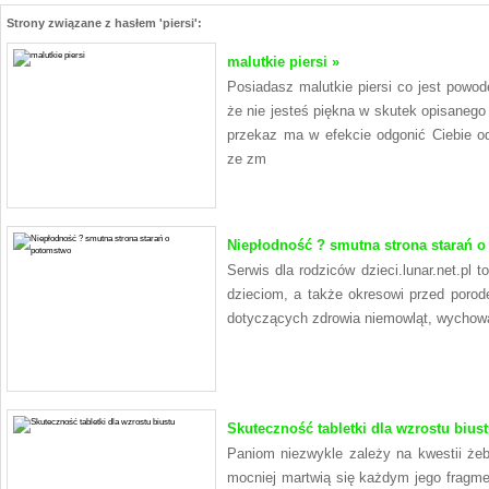
Strony związane z hasłem 'piersi':
malutkie piersi »
Posiadasz malutkie piersi co jest powo
że nie jesteś piękna w skutek opisanego
przekaz ma w efekcie odgonić Ciebie o
ze zm
Niepłodność ? smutna strona starań 
Serwis dla rodziców dzieci.lunar.net.pl 
dzieciom, a także okresowi przed porode
dotyczących zdrowia niemowląt, wychowan
Skuteczność tabletki dla wzrostu biust
Paniom niezwykle zależy na kwestii żeb
mocniej martwią się każdym jego fragme