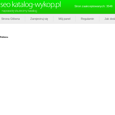
Stron zaakceptowanych: 3548
Strona Główna
Zarejestruj się
Mój panel
Regulamin
Jak dod
Reklama