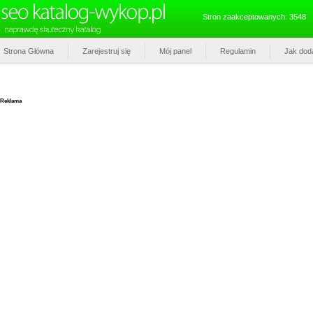
Stron zaakceptowanych: 3548
Strona Główna
Zarejestruj się
Mój panel
Regulamin
Jak dod
Reklama