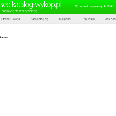
Stron zaakceptowanych: 3548
Strona Główna
Zarejestruj się
Mój panel
Regulamin
Jak dod
Reklama