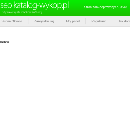
Stron zaakceptowanych: 3548
Strona Główna
Zarejestruj się
Mój panel
Regulamin
Jak dod
Reklama