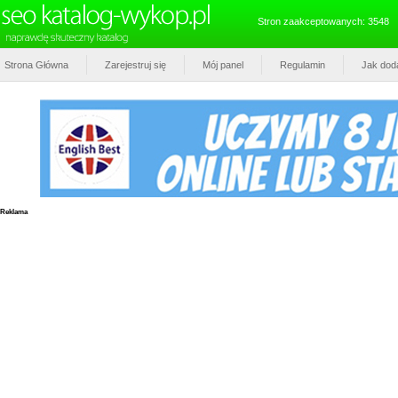
Stron zaakceptowanych: 3548
Strona Główna
Zarejestruj się
Mój panel
Regulamin
Jak dod
Reklama