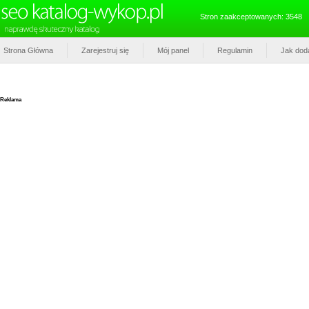
Stron zaakceptowanych: 3548
Strona Główna
Zarejestruj się
Mój panel
Regulamin
Jak dod
Reklama