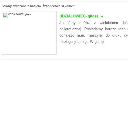
Strony związane z hasłem 'świadectwa szkolne':
UDZIALOWIEC- gilosz. »
Jesteśmy spółką z wieloletnim dośw
poligraficznej. Posiadamy bardzo ro
odnaleźć m.in. maszyny do druku cyf
niezbędny sprzęt. W gamę