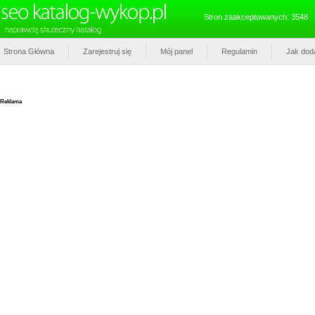
Stron zaakceptowanych: 3548
Strona Główna
Zarejestruj się
Mój panel
Regulamin
Jak dod
Reklama