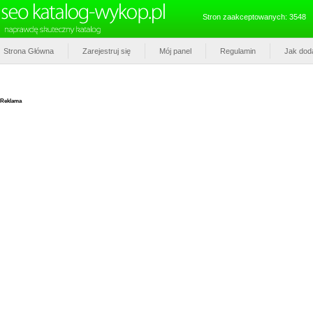
Stron zaakceptowanych: 3548
Strona Główna
Zarejestruj się
Mój panel
Regulamin
Jak dod
Reklama