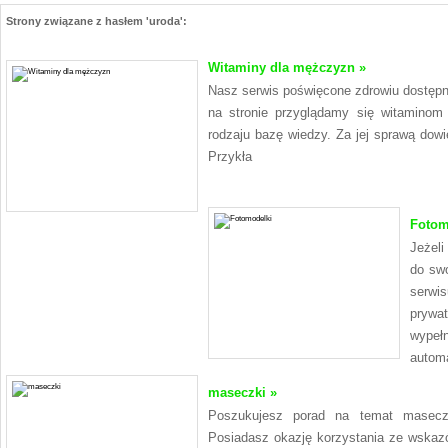
Strony związane z hasłem 'uroda':
Witaminy dla mężczyzn »
Nasz serwis poświęcone zdrowiu dostępne
na stronie przyglądamy się witaminom
rodzaju bazę wiedzy. Za jej sprawą dow
Przykła
Fotom
Jeżeli
do swo
serw
prywa
wypeł
autom
maseczki »
Poszukujesz porad na temat masec
Posiadasz okazję korzystania ze wskazów