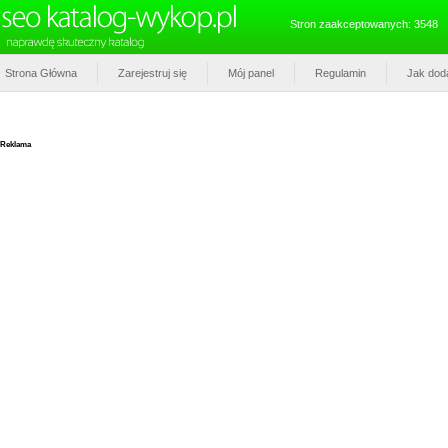
Stron zaakceptowanych: 3548
Strona Główna
Zarejestruj się
Mój panel
Regulamin
Jak dod
Reklama