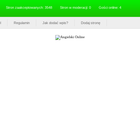
Stron zaakceptowanych: 3548
Stron w moderacji: 0
Gości online: 4
l
Regulamin
Jak dodać wpis?
Dodaj stronę