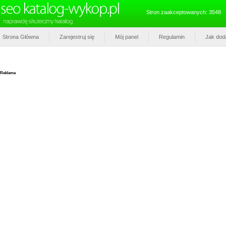
Stron zaakceptowanych: 3548
Strona Główna
Zarejestruj się
Mój panel
Regulamin
Jak dod
Reklama