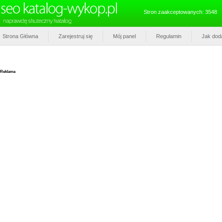
Stron zaakceptowanych: 3548
Strona Główna
Zarejestruj się
Mój panel
Regulamin
Jak dod
Reklama