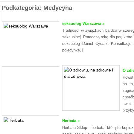
Podkategoria: Medycyna
seksuolog Warszawa »
Trudności w związkach bardzo w szere
seksualnej. Pomocną rękę dla par, które 
seksuolog Daniel Cysarz. Konsultacj
pojedynkę, j
O zdr
Powsta
na to
zagroż
choró
swois
przyb
Herbata »
Herbata Sklep - herbata, którą tu kupis