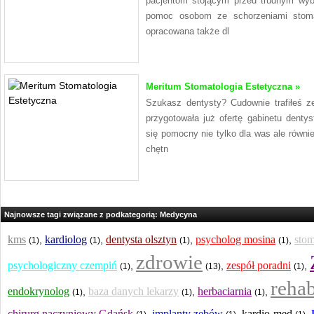
pacjentom stojącym przed trudnym wy
pomoc osobom ze schorzeniami stomat
opracowana także dl
Meritum Stomatologia Estetyczna »
Szukasz dentysty? Cudownie trafiłeś z
przygotowała już ofertę gabinetu dent
się pomocny nie tylko dla was ale równie
chętn
Najnowsze tagi związane z podkategorią: Medycyna
kms
kardiolog
dentysta olsztyn
psycholog mosina
stom
,
,
,
,
(1)
(1)
(1)
(1)
zdrowie
psychologiczny czempiń
zespół poradni
,
,
,
(1)
(13)
(1)
rehab
endokrynolog
baza danych lekarzy
herbaciarnia
,
,
,
(1)
(1)
(1)