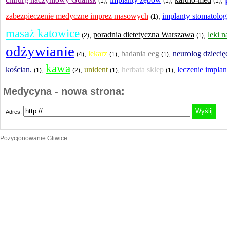
chirurg naczyniowy Gdańsk
implanty zębów
kardio-med
,
,
,
(1)
(1)
(1)
zabezpieczenie medyczne imprez masowych
implanty stomatolog
,
(1)
masaż katowice
poradnia dietetyczna Warszawa
leki n
,
,
(2)
(1)
odżywianie
lekarz
badania eeg
neurolog dziecię
,
,
,
(4)
(1)
(1)
kawa
kościan.
unident
herbata sklep
leczenie implan
,
,
,
,
(1)
(2)
(1)
(1)
Medycyna - nowa strona:
Adres:
Pozycjonowanie Gliwice