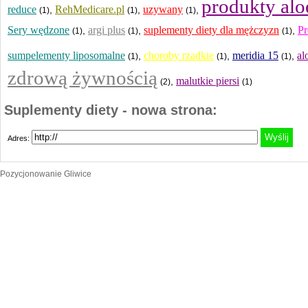
produkty al
reduce
RehMedicare.pl
uzywany
,
,
,
(1)
(1)
(1)
Sery wędzone
argi plus
suplementy diety dla mężczyzn
Pr
,
,
,
(1)
(1)
(1)
sumpelementy liposomalne
choroby rzadkie
meridia 15
al
,
,
,
(1)
(1)
(1)
zdrową żywnością
malutkie piersi
,
(2)
(1)
Suplementy diety - nowa strona:
Adres:
Pozycjonowanie Gliwice