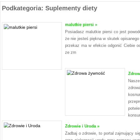
Podkategoria: Suplementy diety
malutkie piersi »
Posiadasz malutkie piersi co jest powo
że nie jesteś piękna w skutek opisanego
przekaz ma w efekcie odgonić Ciebie o
ze zm
Zdrow
Nasze
zdrowa
kosnu
przep
potwi
konsu
Zdrowie i Uroda »
Zadbaj o zdrowie, to portal zajmujący s