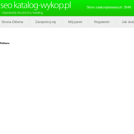
Stron zaakceptowanych: 3548
Strona Główna
Zarejestruj się
Mój panel
Regulamin
Jak dod
Reklama