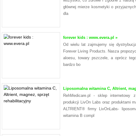
wszystko, co zdrowe i zgodne z naturą dl
głównej mierze kosmetyki o przyjaznych
dla
forever kids : www.evera.pl »
Od wielu lat zajmujemy się dystrybucj
Forever Living Products. Nasza propozyc
aloesu, towary pszczele, a oprócz teg
bardzo bo
Liposomalna witamina C, Altrient, magn
RehMedicare.pl - sklep internetowy 
produkcji LivOn Labs oraz produktami m
ALTRIENT® firmy LivOnLabs- liposomal
witamina B compl