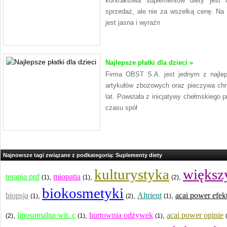
kontraktowa suplementów diety jest 
sprzedaż, ale nie za wszelką cenę. Na
jest jasna i wyraźn
Najlepsze płatki dla dzieci »
Firma OBST S.A. jest jednym z najlep
artykułów zbożowych oraz pieczywa chr
lat. Powstała z inicjatywy chełmskiego 
czasu spół
Najnowsze tagi związane z podkategorią: Suplementy diety
kulturystyka
większy
terapia pnf
miopatia
,
,
,
(1)
(1)
(2)
biokosmetyki
biopsja
Altrient
acai power efek
,
,
,
(1)
(2)
(1)
liposomalna wit. c
hurtownia odżywek
acai power opinie
,
,
,
(2)
(1)
(1)