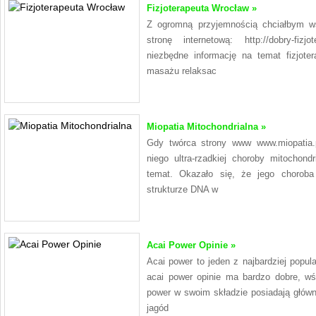
Fizjoterapeuta Wrocław »
Z ogromną przyjemnością chciałbym w
stronę internetową: http://dobry-fiz
niezbędne informację na temat fizjoter
masażu relaksac
Miopatia Mitochondrialna »
Gdy twórca strony www www.miopatia.p
niego ultra-rzadkiej choroby mitochond
temat. Okazało się, że jego choroba
strukturze DNA w
Acai Power Opinie »
Acai power to jeden z najbardziej popu
acai power opinie ma bardzo dobre, wś
power w swoim składzie posiadają główni
jagód