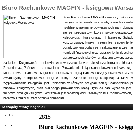
Biuro Rachunkowe MAGFIN - księgowa Wars
Biuro Rachunkowe MAGFIN świadczy usługi księ
różnym profilu i wielkości. Zdobyta wiedza i wiel
i solidne wypełnianie powierzonych nam obow
się ze specjalistów, którzy swoje doświadcz
księgowości, kosztorysach i biznesie. Świa
kosztorysowe, których celem jest zapewnienie
doradztwo gospodarcze, realizowane przez na
kondycji finansowej oraz usprawnieniu działal
opracowanych planów, analiz, zestawień, zarz
zadaniem. Księgowość - to nie tylko wprowadzanie danych, ale wiedza, która przekłada s
Z nami mają Państwo to zapewnione. Prowadzenie ksiąg rachunkowych odbywa się w
Ministerstwa Finansów. Dzięki nam niestraszne będą Państwu urzędy skarbowe, a zmie
Świadczymy kompleksowe usługi w pełnym zakresie obsługi księgowej, a także wy
Wyprowadzanie zaległości jest konieczne w różnych przypadkach tj.: samodzielne pr
zapisów księgowych, brak bieżącego prowadzenia ksiąg. Tym co nas wyróżnia jest n
fachowa obsługa księgowa. Warszawa jest siedzibą wielu solidnych biur rachunkowych, a
klientów z zakresu zarządzania finansami.
Szczegóły strony magfin.pl:
ID:
2815
Tytuł:
Biuro Rachunkowe MAGFIN - księ