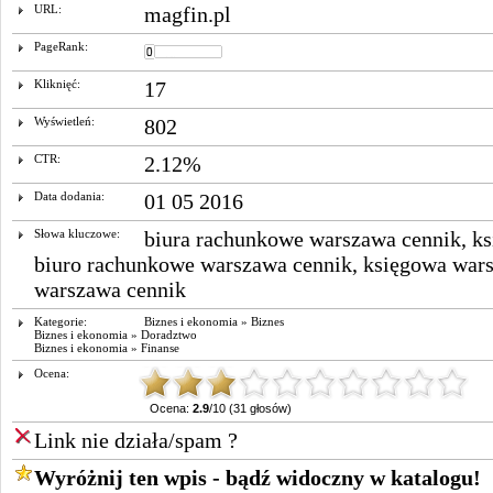
URL:
magfin.pl
PageRank:
Kliknięć:
17
Wyświetleń:
802
CTR:
2.12%
Data dodania:
01 05 2016
Słowa kluczowe:
biura rachunkowe warszawa cennik
,
ks
biuro rachunkowe warszawa cennik
,
księgowa war
warszawa cennik
Kategorie:
Biznes i ekonomia
»
Biznes
Biznes i ekonomia
»
Doradztwo
Biznes i ekonomia
»
Finanse
Ocena:
Ocena:
2.9
/10 (31 głosów)
Link nie działa/spam ?
Wyróżnij ten wpis - bądź widoczny w katalogu!