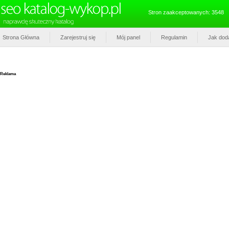
Stron zaakceptowanych: 3548
Strona Główna
Zarejestruj się
Mój panel
Regulamin
Jak dod
Reklama