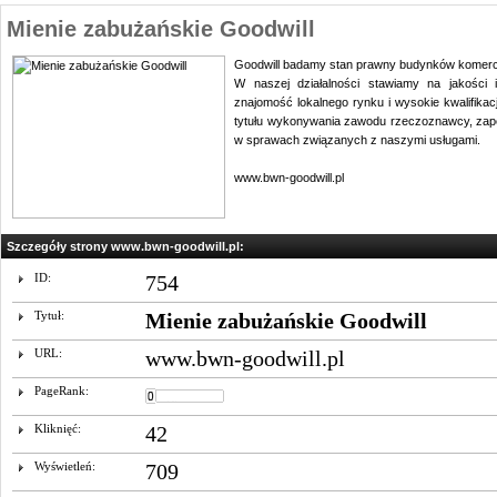
Mienie zabużańskie Goodwill
Goodwill badamy stan prawny budynków komer
W naszej działalności stawiamy na jakości 
znajomość lokalnego rynku i wysokie kwalifikac
tytułu wykonywania zawodu rzeczoznawcy, zap
w sprawach związanych z naszymi usługami.
www.bwn-goodwill.pl
Szczegóły strony www.bwn-goodwill.pl:
ID:
754
Tytuł:
Mienie zabużańskie Goodwill
URL:
www.bwn-goodwill.pl
PageRank:
Kliknięć:
42
Wyświetleń:
709