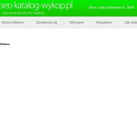
Stron zaakceptowanych: 3548
Strona Główna
Zarejestruj się
Mój panel
Regulamin
Jak dod
Reklama