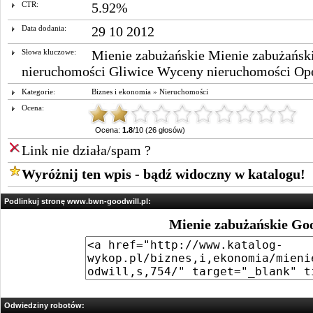
CTR:
5.92%
Data dodania:
29 10 2012
Słowa kluczowe:
Mienie zabużańskie Mienie zabużańsk
nieruchomości Gliwice Wyceny nieruchomości Op
Kategorie:
Biznes i ekonomia
»
Nieruchomości
Ocena:
Ocena:
1.8
/10 (26 głosów)
Link nie działa/spam ?
Wyróżnij ten wpis - bądź widoczny w katalogu!
Podlinkuj stronę www.bwn-goodwill.pl:
Mienie zabużańskie Go
Odwiedziny robotów: