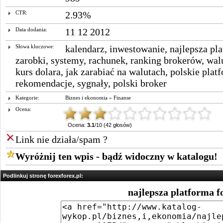
CTR:
2.93%
Data dodania:
11 12 2012
Słowa kluczowe:
kalendarz
,
inwestowanie
,
najlepsza pl
zarobki
,
systemy
,
rachunek
,
ranking brokerów
,
wal
kurs dolara
,
jak zarabiać na walutach
,
polskie plat
rekomendacje
,
sygnały
,
polski broker
Kategorie:
Biznes i ekonomia
»
Finanse
Ocena:
Ocena:
3.1
/10 (42 głosów)
Link nie działa/spam ?
Wyróżnij ten wpis - bądź widoczny w katalogu!
Podlinkuj stronę forexforex.pl:
najlepsza platforma f