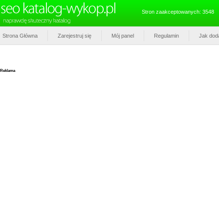
Stron zaakceptowanych: 3548
Strona Główna
Zarejestruj się
Mój panel
Regulamin
Jak dod
Reklama