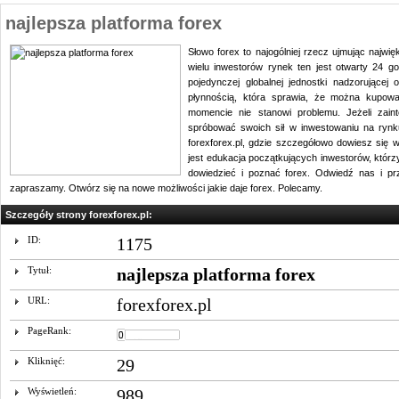
najlepsza platforma forex
Słowo forex to najogólniej rzecz ujmując najwi
wielu inwestorów rynek ten jest otwarty 24 g
pojedynczej globalnej jednostki nadzorującej
płynnością, która sprawia, że można kupow
momencie nie stanowi problemu. Jeżeli zain
spróbować swoich sił w inwestowaniu na ryn
forexforex.pl, gdzie szczegółowo dowiesz się
jest edukacja początkujących inwestorów, którz
dowiedzieć i poznać forex. Odwiedź nas i prze
zapraszamy. Otwórz się na nowe możliwości jakie daje forex. Polecamy.
Szczegóły strony forexforex.pl:
ID:
1175
Tytuł:
najlepsza platforma forex
URL:
forexforex.pl
PageRank:
Kliknięć:
29
Wyświetleń:
989