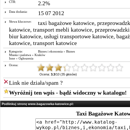
CTR:
2.2%
Data dodania:
15 07 2012
Słowa kluczowe:
taxi bagażowe katowice
,
przeprowadzk
katowice
,
transport mebli katowice
,
przeprowadzki
biur katowice
,
usługi transportowe katowice
,
bagaż
katowice
,
transport katowice
Kategorie:
Biznes i ekonomia
»
Biznes
Miasta i państwa
»
Kraków
Inne
»
Ogłoszenia
Ocena:
Ocena:
3.3
/10 (35 głosów)
Link nie działa/spam ?
Wyróżnij ten wpis - bądź widoczny w katalogu!
Podlinkuj stronę www.bagazowka-katowice.pl:
Taxi Bagażowe Katow