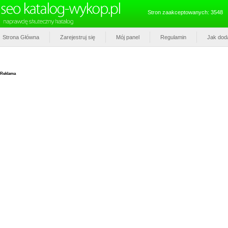
Stron zaakceptowanych: 3548
Strona Główna
Zarejestruj się
Mój panel
Regulamin
Jak dod
Reklama