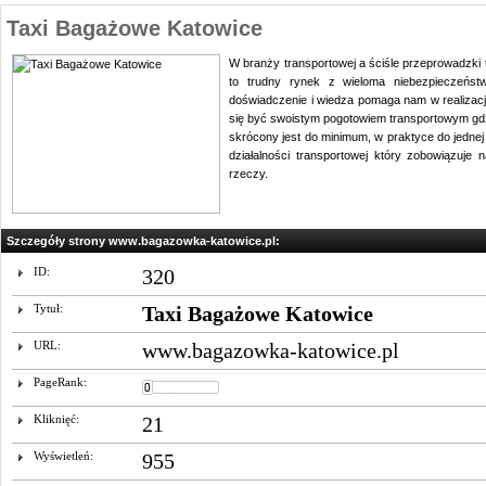
Taxi Bagażowe Katowice
W branży transportowej a ściśle przeprowadzki t
to trudny rynek z wieloma niebezpieczeńst
doświadczenie i wiedza pomaga nam w realizacj
się być swoistym pogotowiem transportowym gdzi
skrócony jest do minimum, w praktyce do jednej
działalności transportowej który zobowiązuj
rzeczy.
Szczegóły strony www.bagazowka-katowice.pl:
ID:
320
Tytuł:
Taxi Bagażowe Katowice
URL:
www.bagazowka-katowice.pl
PageRank:
Kliknięć:
21
Wyświetleń:
955