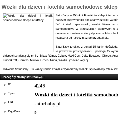
Wózki dla dzieci i foteliki samochodowe skle
SaturBaby – Wózki i Foteliki to sklep interne
naszym asortymencie posiadamy szeroki wybór 
3w1 i 4w1, spacerówki, wózki bliźniacze o
samochodowe w przedziałach wagowych 0–13
drewniane, dostawne i turystyczne, a także fun
maluszka od narodzin aż po przedszkole.
SaturBaby to sklep z ponad 15-letnim doświadc
to prawdziwi profesjonaliści – pomogą Ci wy
sklepach znajdują się m. in. :Britax Römer, Cybex, Maxi Cosi, Joie, Bugaboo, Chicco, Ane
Kinderkraft, Carrello, Muuvo, Graco, Nuna, Waldin i jeszcze więcej.
Odwiedź SaturBaby – tu każdy rodzic znajdzie wymarzony wózek, sprawdzony fotelik i ws
Szczegóły strony saturbaby.pl:
ID:
4246
Tytuł:
Wózki dla dzieci i foteliki samocho
URL:
saturbaby.pl
PageRank: