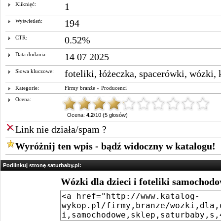
Kliknięć:
1
Wyświetleń:
194
CTR:
0.52%
Data dodania:
14 07 2025
Słowa kluczowe:
foteliki
,
łóżeczka
,
spacerówki
,
wózki
,
Kategorie:
Firmy branże
»
Producenci
Ocena:
Ocena:
4.2
/10 (5 głosów)
Link nie działa/spam ?
Wyróżnij ten wpis - bądź widoczny w katalogu!
Podlinkuj stronę saturbaby.pl:
Wózki dla dzieci i foteliki samochod