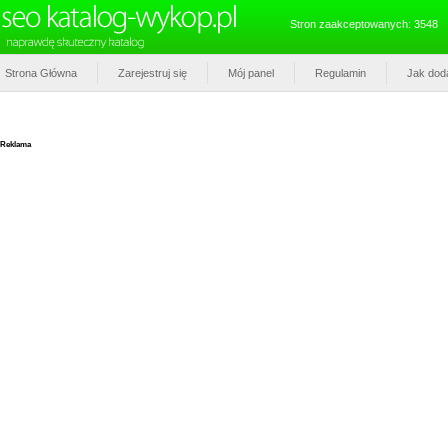
Stron zaakceptowanych: 3548
Strona Główna
Zarejestruj się
Mój panel
Regulamin
Jak dod
Reklama