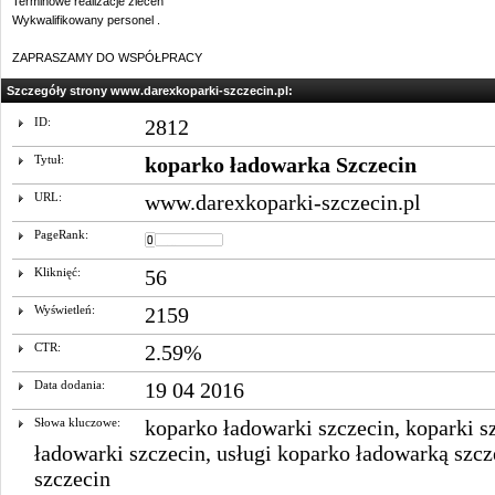
Terminowe realizacje zleceń
Wykwalifikowany personel .
ZAPRASZAMY DO WSPÓŁPRACY
Szczegóły strony www.darexkoparki-szczecin.pl:
ID:
2812
Tytuł:
koparko ładowarka Szczecin
URL:
www.darexkoparki-szczecin.pl
PageRank:
Kliknięć:
56
Wyświetleń:
2159
CTR:
2.59%
Data dodania:
19 04 2016
Słowa kluczowe:
koparko ładowarki szczecin
,
koparki s
ładowarki szczecin
,
usługi koparko ładowarką szcz
szczecin