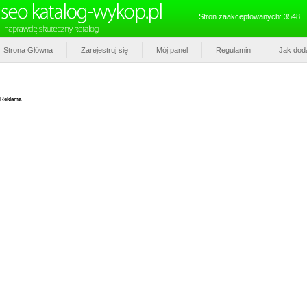
Stron zaakceptowanych: 3548
Strona Główna
Zarejestruj się
Mój panel
Regulamin
Jak dod
Reklama