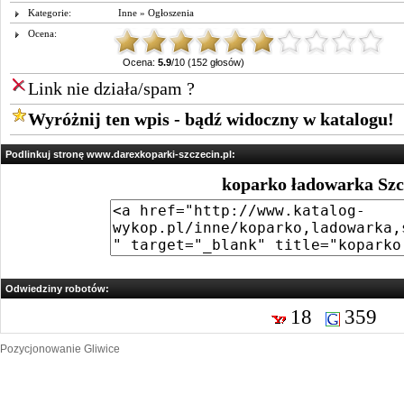
Kategorie:
Inne
»
Ogłoszenia
Ocena:
Ocena:
5.9
/10 (152 głosów)
Link nie działa/spam ?
Wyróżnij ten wpis - bądź widoczny w katalogu!
Podlinkuj stronę www.darexkoparki-szczecin.pl:
koparko ładowarka Szc
Odwiedziny robotów:
18
359
Pozycjonowanie Gliwice