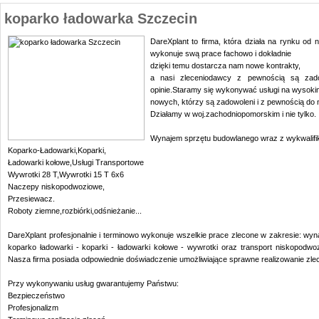
koparko ładowarka Szczecin
DareXplant to firma, która działa na rynku od n
wykonuje swą prace fachowo i dokładnie
dzięki temu dostarcza nam nowe kontrakty,
a nasi zleceniodawcy z pewnością są zad
opinie.Staramy się wykonywać usługi na wysokim
nowych, którzy są zadowoleni i z pewnością do 
Działamy w woj.zachodniopomorskim i nie tylko.
Wynajem sprzętu budowlanego wraz z wykwalif
Koparko-Ładowarki,Koparki,
Ładowarki kołowe,Usługi Transportowe
Wywrotki 28 T,Wywrotki 15 T 6x6
Naczepy niskopodwoziowe,
Przesiewacz.
Roboty ziemne,rozbiórki,odśnieżanie...
DareXplant profesjonalnie i terminowo wykonuje wszelkie prace zlecone w zakresie: wy
koparko ładowarki - koparki - ładowarki kołowe - wywrotki oraz transport niskopodwo
Nasza firma posiada odpowiednie doświadczenie umożliwiające sprawne realizowanie zlec
Przy wykonywaniu usług gwarantujemy Państwu:
Bezpieczeństwo
Profesjonalizm