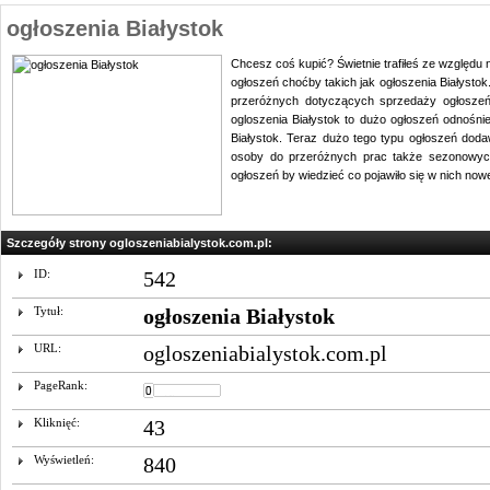
ogłoszenia Białystok
Chcesz coś kupić? Świetnie trafiłeś ze względu
ogłoszeń choćby takich jak ogłoszenia Białystok
przeróżnych dotyczących sprzedaży ogłoszeń,
ogloszenia Białystok to dużo ogłoszeń odnośni
Białystok. Teraz dużo tego typu ogłoszeń doda
osoby do przeróżnych prac także sezonowych.
ogłoszeń by wiedzieć co pojawiło się w nich now
Szczegóły strony ogloszeniabialystok.com.pl:
ID:
542
Tytuł:
ogłoszenia Białystok
URL:
ogloszeniabialystok.com.pl
PageRank:
Kliknięć:
43
Wyświetleń:
840