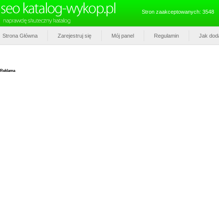
Stron zaakceptowanych: 3548
Strona Główna
Zarejestruj się
Mój panel
Regulamin
Jak dod
Reklama