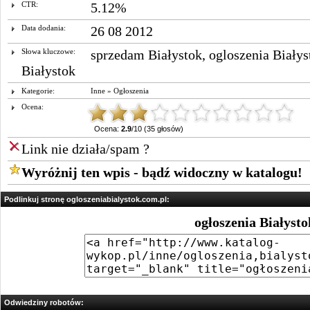
CTR:
5.12%
Data dodania:
26 08 2012
Słowa kluczowe:
sprzedam Białystok
,
ogloszenia Białys
Białystok
Kategorie:
Inne
»
Ogłoszenia
Ocena:
Ocena:
2.9
/10 (35 głosów)
Link nie działa/spam ?
Wyróżnij ten wpis - bądź widoczny w katalogu!
Podlinkuj stronę ogloszeniabialystok.com.pl:
ogłoszenia Białysto
Odwiedziny robotów: