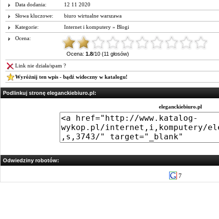
Data dodania:
12 11 2020
Słowa kluczowe:
biuro wirtualne warszawa
Kategorie:
Internet i komputery
»
Blogi
Ocena:
Ocena:
1.8
/10 (11 głosów)
Link nie działa/spam ?
Wyróżnij ten wpis - bądź widoczny w katalogu!
Podlinkuj stronę eleganckiebiuro.pl:
eleganckiebiuro.pl
Odwiedziny robotów:
7