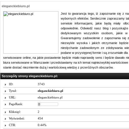
eleganckiebiuro.pl
Jest to gwarancja tego, iż zapoznanie się z n
wybornych efektów. Serdecznie zapraszamy ta
serwisie informacjami, jakie będą miały olb
odpowiednie. Odwiedź nasz blog i pozyskajże 
dedykowanym wszystkim osobom, jakie w s
Gwarantujemy zadowolenie z zapoznania się z 
niezwykle wysoka i jakich otrzymanie będzi
niesłychanie zadowolonym ze zdobywania wi
podane w przystępnej formie i są zrozumiałe dla 
serwisowane online, na jakie postawienie będzie miało naprawdę sens i będzie dawało 
biura serwisowane w Warszawie i przedstawiamy na ich temat najniezwyklej wartościowe i
stanie dostać niezmiernie dużą i wartościową wiedzę z przeróżnych obszarów.
Szczegóły strony eleganckiebiuro.pl:
ID:
3743
Tytuł:
eleganckiebiuro.pl
URL:
eleganckiebiuro.pl
PageRank:
Kliknięć:
2
Wyświetleń:
454
CTR:
0.44%