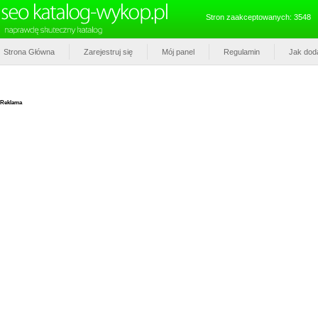
Stron zaakceptowanych: 3548
Strona Główna
Zarejestruj się
Mój panel
Regulamin
Jak dod
Reklama