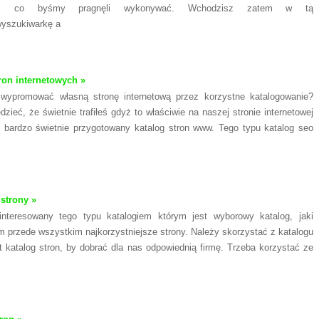
nie, co byśmy pragnęli wykonywać. Wchodzisz zatem w tą
wyszukiwarkę a
tron internetowych »
 wypromować własną stronę internetową przez korzystne katalogowanie?
dzieć, że świetnie trafiłeś gdyż to właściwie na naszej stronie internetowej
 bardzo świetnie przygotowany katalog stron www. Tego typu katalog seo
 strony »
interesowany tego typu katalogiem którym jest wyborowy katalog, jaki
m przede wszystkim najkorzystniejsze strony. Należy skorzystać z katalogu
t katalog stron, by dobrać dla nas odpowiednią firmę. Trzeba korzystać ze