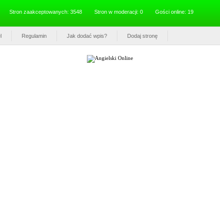
Stron zaakceptowanych: 3548
Stron w moderacji: 0
Gości online: 19
l
Regulamin
Jak dodać wpis?
Dodaj stronę