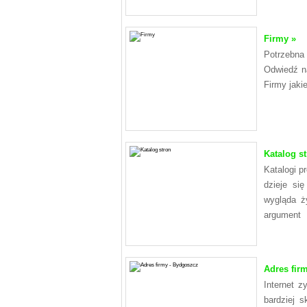
Firmy »
Potrzebna 
Odwiedź na
Firmy jaki
Katalog st
Katalogi p
dzieje si
wygląda ż
argument
Adres fir
Internet z
bardziej 