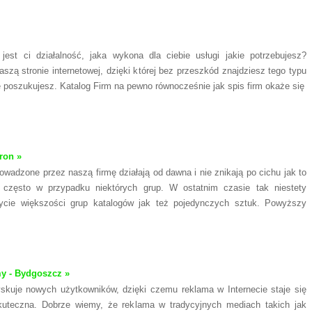
jest ci działalność, jaka wykona dla ciebie usługi jakie potrzebujesz?
szą stronie internetowej, dzięki której bez przeszkód znajdziesz tego typu
e poszukujesz. Katalog Firm na pewno równocześnie jak spis firm okaże się
ron »
rowadzone przez naszą firmę działają od dawna i nie znikają po cichu jak to
ę często w przypadku niektórych grup. W ostatnim czasie tak niestety
ycie większości grup katalogów jak też pojedynczych sztuk. Powyższy
my - Bydgoszcz »
yskuje nowych użytkowników, dzięki czemu reklama w Internecie staje się
skuteczna. Dobrze wiemy, że reklama w tradycyjnych mediach takich jak