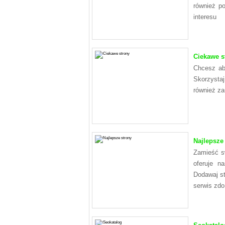
również p
interesu
Ciekawe s
Chcesz aby
Skorzystaj
również za
Najlepsze
Zamieść sw
oferuje n
Dodawaj st
serwis zdo