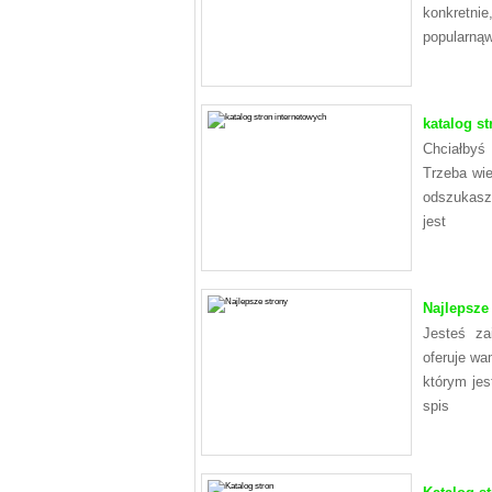
konkret
popularną
katalog s
Chciałbyś
Trzeba wie
odszukasz
jest
Najlepsze
Jesteś za
oferuje wa
którym jes
spis