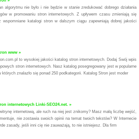
ron »
n algorytmu nie było i nie będzie w stanie zredukować dobrego działania
ogów w promowaniu stron internetowych. Z upływem czasu zmieniają się
cz wspomniane katalogi stron w dalszym ciągu zapewniają dobrej jakości
tron www »
ron.com.pl to wysokiej jakości katalog stron internetowych. Dodaj Swój wpis
opowych stron internetowych. Nasz katalog posegregowany jest w popularne
w których znalazło się ponad 250 podkategorii. Katalog Stron jest moder
tron internetowych Linki-SEO24.net. »
witrynę internetową, ale ruch na niej jest znikomy? Masz małą liczbę wejść,
omentuje, nie zostawia swoich opinii na temat twoich tekstów? W Internecie
de zasady, jeśli inni cię nie zauważają, to nie istniejesz. Dla firm