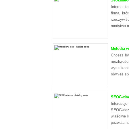
Seokatalo
Internet 
firma, kt
rzeczywiśc
mnóstwo 
Melodia w 
Chcesz by 
możliwośc
wyszukaniu
również sp
SEOGwiazd
Interesuj
SEOGwiazd
właściwe k
pozwala n