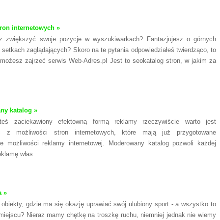
tron internetowych »
z zwiększyć swoje pozycje w wyszukiwarkach? Fantazjujesz o górnych
 setkach zaglądających? Skoro na te pytania odpowiedziałeś twierdząco, to
 możesz zajrzeć serwis Web-Adres.pl Jest to seokatalog stron, w jakim za
y katalog »
steś zaciekawiony efektowną formą reklamy rzeczywiście warto jest
ć z możliwości stron internetowych, które mają już przygotowane
ące możliwości reklamy internetowej. Moderowany katalog pozwoli każdej
reklamę włas
a »
obiekty, gdzie ma się okazję uprawiać swój ulubiony sport - a wszystko to
iejscu? Nieraz mamy chętkę na troszkę ruchu, niemniej jednak nie wiemy