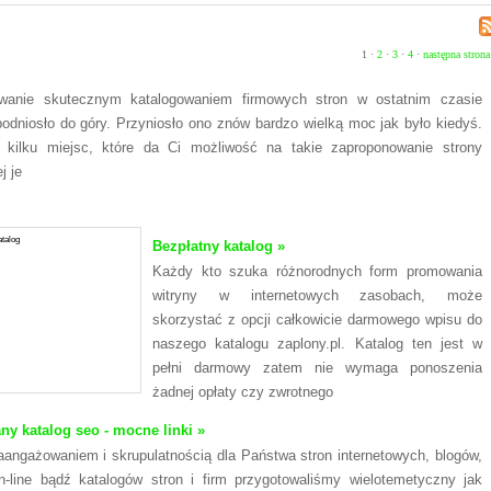
1 ·
2
·
3
·
4
·
następna strona
owanie skutecznym katalogowaniem firmowych stron w ostatnim czasie
odniosło do góry. Przyniosło ono znów bardzo wielką moc jak było kiedyś.
kilku miejsc, które da Ci możliwość na takie zaproponowanie strony
j je
Bezpłatny katalog »
Każdy kto szuka różnorodnych form promowania
witryny w internetowych zasobach, może
skorzystać z opcji całkowicie darmowego wpisu do
naszego katalogu zaplony.pl. Katalog ten jest w
pełni darmowy zatem nie wymaga ponoszenia
żadnej opłaty czy zwrotnego
y katalog seo - mocne linki »
angażowaniem i skrupulatnością dla Państwa stron internetowych, blogów,
n-line bądź katalogów stron i firm przygotowaliśmy wielotemetyczny jak