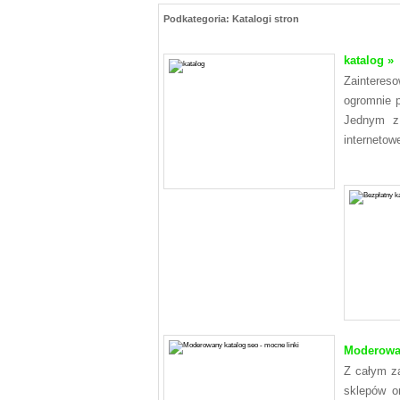
Podkategoria: Katalogi stron
katalog »
Zainteres
ogromnie p
Jednym z 
internetowe
Moderowan
Z całym za
sklepów o