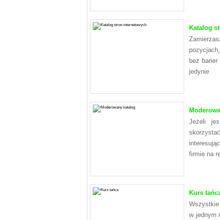
Katalog s
Zamierzas
pozycjach,
bez barier
jedynie
Moderowan
Jeżeli je
skorzysta
interesuj
firmie na 
Kurs tańc
Wszystkie 
w jednym m