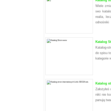
Katalog st
Wiele zmia
seo katal
realia, le
odnośniki
Katalog S
Katalog-st
do spisu t
kategorie 
Katalog s
Założyłeś 
nikt nie k
panują twar