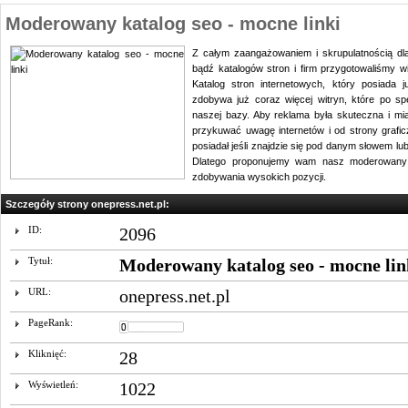
Moderowany katalog seo - mocne linki
Z całym zaangażowaniem i skrupulatnością dla
bądź katalogów stron i firm przygotowaliśmy 
Katalog stron internetowych, który posiada ju
zdobywa już coraz więcej witryn, które po s
naszej bazy. Aby reklama była skuteczna i mi
przykuwać uwagę internetów i od strony graficz
posiadał jeśli znajdzie się pod danym słowem lu
Dlatego proponujemy wam nasz moderowany 
zdobywania wysokich pozycji.
Szczegóły strony onepress.net.pl:
ID:
2096
Tytuł:
Moderowany katalog seo - mocne lin
URL:
onepress.net.pl
PageRank:
Kliknięć:
28
Wyświetleń:
1022