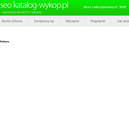
Stron zaakceptowanych: 3548
Strona Główna
Zarejestruj się
Mój panel
Regulamin
Jak dod
Reklama