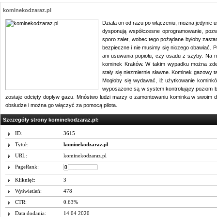
kominekodzaraz.pl
Działa on od razu po włączeniu, można jedynie 
dysponują współczesne oprogramowanie, pozwa
sporo zalet, wobec tego pożądane byłoby zasta
bezpieczne i nie musimy się niczego obawiać. 
ani usuwania popiołu, czy osadu z szyby. Na 
kominek Kraków. W takim wypadku można zdec
stały się niezmiernie sławne. Kominek gazowy t
Mogłoby się wydawać, iż użytkowanie kominkó
wyposażone są w system kontrolujący poziom be
zostaje odcięty dopływ gazu. Mnóstwo ludzi marzy o zamontowaniu kominka w swoim 
obsłudze i można go włączyć za pomocą pilota.
Szczegóły strony kominekodzaraz.pl:
ID:
3615
Tytuł:
kominekodzaraz.pl
URL:
kominekodzaraz.pl
PageRank:
Kliknięć:
3
Wyświetleń:
478
CTR:
0.63%
Data dodania:
14 04 2020