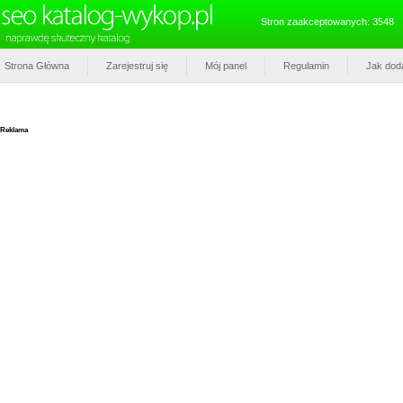
Stron zaakceptowanych: 3548
Strona Główna
Zarejestruj się
Mój panel
Regulamin
Jak dod
Reklama