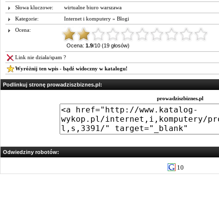
Słowa kluczowe:
wirtualne biuro warszawa
Kategorie:
Internet i komputery
»
Blogi
Ocena:
Ocena:
1.9
/10 (19 głosów)
Link nie działa/spam ?
Wyróżnij ten wpis - bądź widoczny w katalogu!
Podlinkuj stronę prowadziszbiznes.pl:
prowadziszbiznes.pl
Odwiedziny robotów:
10