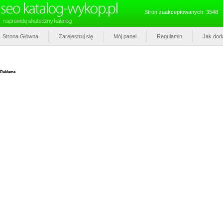
Stron zaakceptowanych: 3548
Strona Główna
Zarejestruj się
Mój panel
Regulamin
Jak dod
Reklama