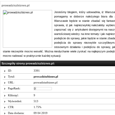
prowadziszbiznes.pl
Jesteśmy blogiem, który udowadnia, iż Warsza
pomagamy w doborze należytego biura dla pr
Warszawie będzie w stanie zbadać się fantas
sprawia, iż jak najniezwyklej należałoby wybie
zapoznać się z artykułami dostępnymi na nasz
wartościowej wiedzy na inne tematy i jak najnie
podejście do sprawy, jakie będzie w stanie zbad
podejścia do sprawy niezwykle szczęśliwy
stosownym działaniu i podejściu do sprawy, jak
stanie niezwykle mocno weselić. Można niesłychanie wiele zyskać na najlepszym podejści
mocno radować w praktycznie każdej sytuacji.
Szczegóły strony prowadziszbiznes.pl:
ID:
3391
Tytuł:
prowadziszbiznes.pl
URL:
prowadziszbiznes.pl
PageRank:
Kliknięć:
9
Wyświetleń:
513
CTR:
1.75%
Data dodania:
09 04 2019