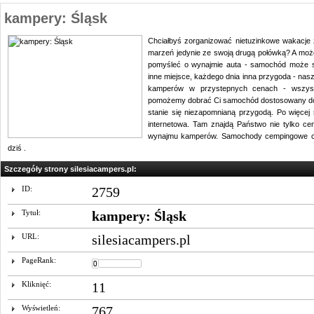
kampery: Śląsk
Chciałbyś zorganizować nietuzinkowe wakacje
marzeń jedynie ze swoją drugą połówką? A moż
pomyśleć o wynajmie auta - samochód może
inne miejsce, każdego dnia inna przygoda - nas
kamperów w przystepnych cenach - wszyst
pomożemy dobrać Ci samochód dostosowany do 
stanie się niezapomnianą przygodą. Po więcej
internetowa. Tam znajdą Państwo nie tylko ce
wynajmu kamperów. Samochody cempingowe czek
dziś .
Szczegóły strony silesiacampers.pl:
ID:
2759
Tytuł:
kampery: Śląsk
URL:
silesiacampers.pl
PageRank:
Kliknięć:
11
Wyświetleń:
767