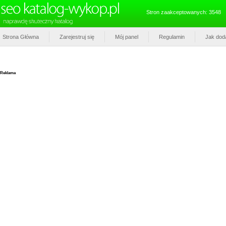
Stron zaakceptowanych: 3548
Strona Główna
Zarejestruj się
Mój panel
Regulamin
Jak dod
Reklama