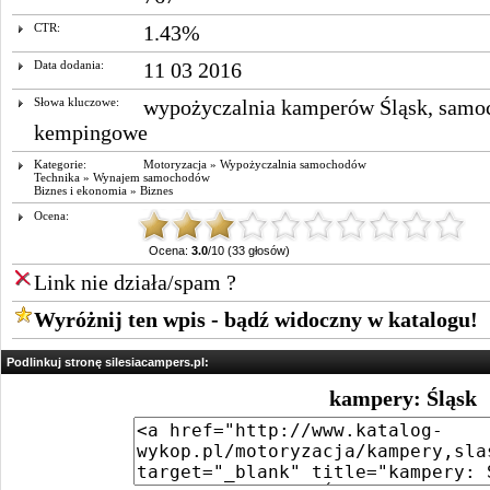
CTR:
1.43%
Data dodania:
11 03 2016
Słowa kluczowe:
wypożyczalnia kamperów Śląsk
,
samo
kempingowe
Kategorie:
Motoryzacja
»
Wypożyczalnia samochodów
Technika
»
Wynajem samochodów
Biznes i ekonomia
»
Biznes
Ocena:
Ocena:
3.0
/10 (33 głosów)
Link nie działa/spam ?
Wyróżnij ten wpis - bądź widoczny w katalogu!
Podlinkuj stronę silesiacampers.pl:
kampery: Śląsk