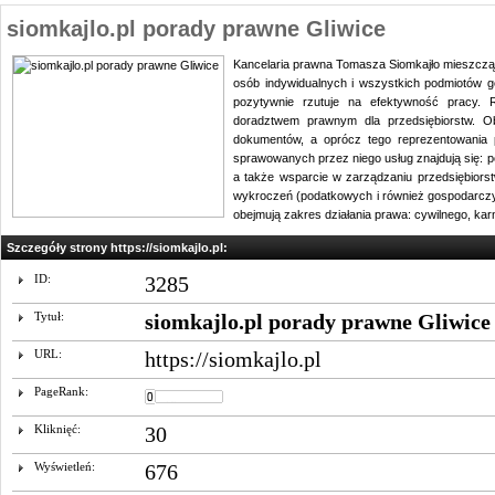
siomkajlo.pl porady prawne Gliwice
Kancelaria prawna Tomasza Siomkajło mieszcząca
osób indywidualnych i wszystkich podmiotów go
pozytywnie rzutuje na efektywność pracy.
doradztwem prawnym dla przedsiębiorstw. Ob
dokumentów, a oprócz tego reprezentowania 
sprawowanych przez niego usług znajdują się: p
a także wsparcie w zarządzaniu przedsiębiors
wykroczeń (podatkowych i również gospodarczy
obejmują zakres działania prawa: cywilnego, kar
Szczegóły strony https://siomkajlo.pl:
ID:
3285
Tytuł:
siomkajlo.pl porady prawne Gliwice
URL:
https://siomkajlo.pl
PageRank:
Kliknięć:
30
Wyświetleń:
676