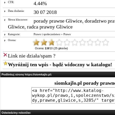
CTR:
4.44%
Data dodania:
30 07 2018
Słowa kluczowe:
porady prawne Gliwice
,
doradztwo pr
Gliwice
,
radca prawny Gliwice
Kategorie:
Prawo i społeczeństwo
»
Prawo
Ocena:
Ocena:
2.8
/10 (25 głosów)
Link nie działa/spam ?
Wyróżnij ten wpis - bądź widoczny w katalogu!
Podlinkuj stronę https://siomkajlo.pl:
siomkajlo.pl porady prawn
Odwiedziny robotów: