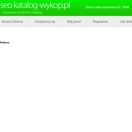
Stron zaakceptowanych: 3548
Strona Główna
Zarejestruj się
Mój panel
Regulamin
Jak dod
Reklama